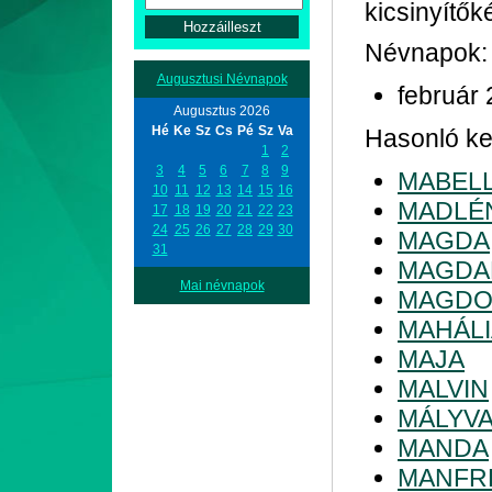
kicsinyítő
Névnapok:
Augusztusi Névnapok
február 
Augusztus 2026
Hé
Ke
Sz
Cs
Pé
Sz
Va
Hasonló ke
1
2
3
4
5
6
7
8
9
MABEL
10
11
12
13
14
15
16
MADLÉ
17
18
19
20
21
22
23
24
25
26
27
28
29
30
MAGDA
31
MAGDA
Mai névnapok
MAGDO
MAHÁLI
MAJA
MALVIN
MÁLYV
MANDA
MANFR