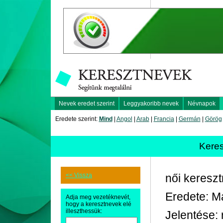
Nevek eredet szerint
Leggyakoribb nevek
Névnapok
Eredete szerint:
Mind
|
Angol
|
Arab
|
Francia
|
Germán
|
Görög
Kere
<< Vissza
női keresz
Eredete: Ma
Adja meg vezetéknevét,
hogy a keresztnevek elé
illeszthessük:
Jelentése: r