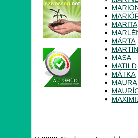
MARIO
MARIÓ
MARITA
MARLÉ
MÁRTA
MARTI
MASA
MATILD
MÁTKA
MAURA
MAURÍC
MAXIMI