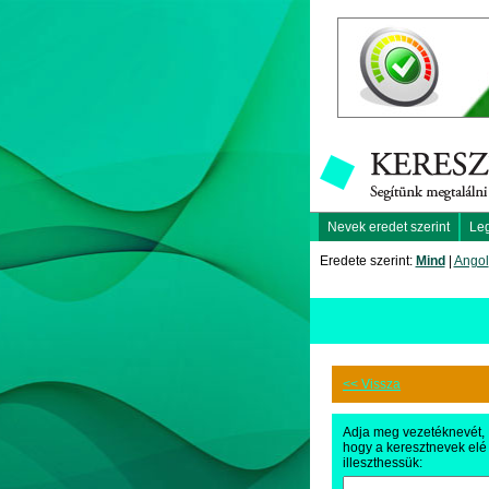
Nevek eredet szerint
Le
Eredete szerint:
Mind
|
Angol
<< Vissza
Adja meg vezetéknevét,
hogy a keresztnevek elé
illeszthessük: