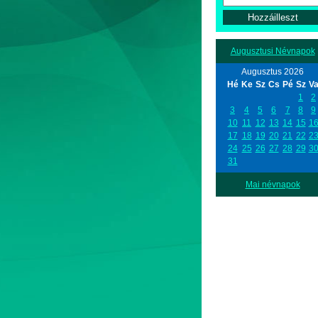
Augusztusi Névnapok
Augusztus 2026
Hé
Ke
Sz
Cs
Pé
Sz
V
1
2
3
4
5
6
7
8
9
10
11
12
13
14
15
1
17
18
19
20
21
22
2
24
25
26
27
28
29
3
31
Mai névnapok