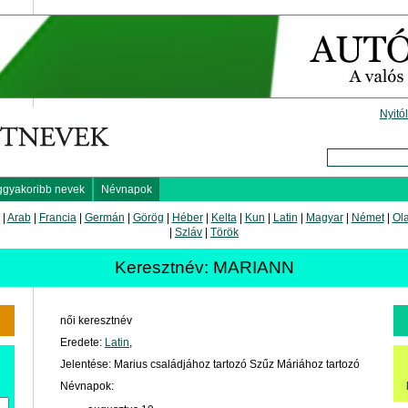
Nyitó
ggyakoribb nevek
Névnapok
|
Arab
|
Francia
|
Germán
|
Görög
|
Héber
|
Kelta
|
Kun
|
Latin
|
Magyar
|
Német
|
Ol
|
Szláv
|
Török
Keresztnév: MARIANN
női keresztnév
Eredete:
Latin
,
Jelentése: Marius családjához tartozó Szűz Máriához tartozó
Névnapok: