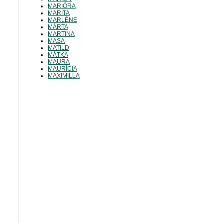
MARIÓRA
MARITA
MARLÉNE
MÁRTA
MARTINA
MASA
MATILD
MÁTKA
MAURA
MAURÍCIA
MAXIMILLA