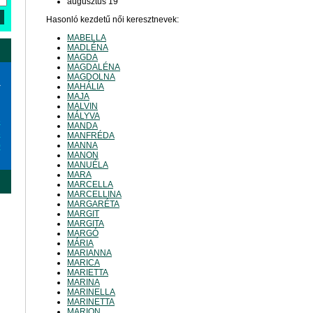
augusztus 19
Hasonló kezdetű női keresztnevek:
MABELLA
MADLÉNA
MAGDA
MAGDALÉNA
MAGDOLNA
a
MAHÁLIA
MAJA
MALVIN
MÁLYVA
6
MANDA
3
MANFRÉDA
MANNA
0
MANON
MANUÉLA
MARA
MARCELLA
MARCELLINA
MARGARÉTA
MARGIT
MARGITA
MARGÓ
MÁRIA
MARIANNA
MARICA
MARIETTA
MARINA
MARINELLA
MARINETTA
MARION