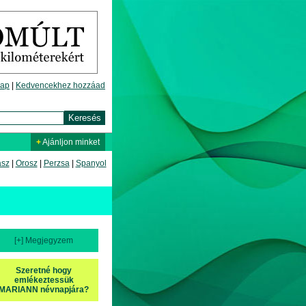
lap
|
Kedvencekhez hozzáad
+
Ajánljon minket
asz
|
Orosz
|
Perzsa
|
Spanyol
[+] Megjegyzem
Szeretné hogy
emlékeztessük
MARIANN névnapjára?