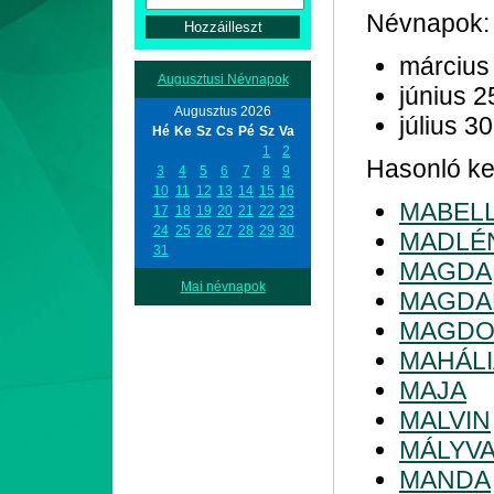
Névnapok:
március
Augusztusi Névnapok
június 2
Augusztus 2026
július 30
Hé
Ke
Sz
Cs
Pé
Sz
Va
1
2
Hasonló ke
3
4
5
6
7
8
9
10
11
12
13
14
15
16
MABEL
17
18
19
20
21
22
23
24
25
26
27
28
29
30
MADLÉ
31
MAGDA
Mai névnapok
MAGDA
MAGDO
MAHÁLI
MAJA
MALVIN
MÁLYV
MANDA