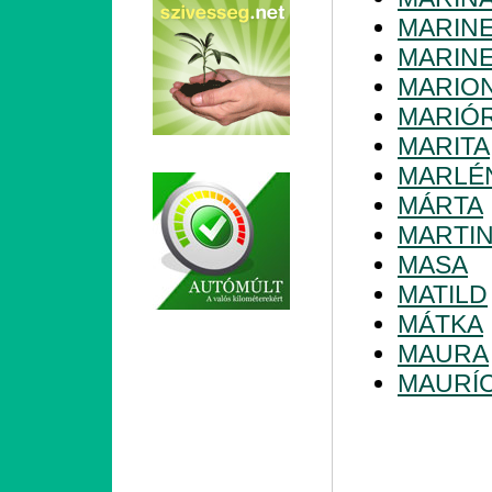
MARIN
MARIN
MARIO
MARIÓ
MARITA
MARLÉ
MÁRTA
MARTI
MASA
MATILD
MÁTKA
MAURA
MAURÍC