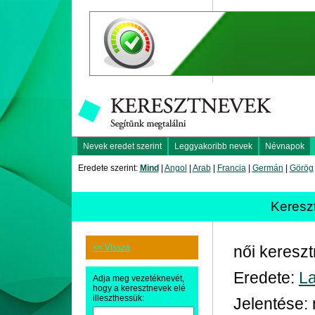
Nevek eredet szerint
Leggyakoribb nevek
Névnapok
Eredete szerint:
Mind
|
Angol
|
Arab
|
Francia
|
Germán
|
Görög
Keresz
<< Vissza
női keresz
Eredete:
La
Adja meg vezetéknevét,
hogy a keresztnevek elé
illeszthessük:
Jelentése: