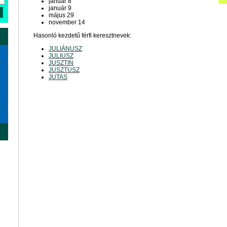
január 8
január 9
május 29
november 14
Hasonló kezdetű férfi keresztnevek:
JULIÁNUSZ
JULIUSZ
a
JUSZTIN
JUSZTUSZ
JUTAS
6
3
0