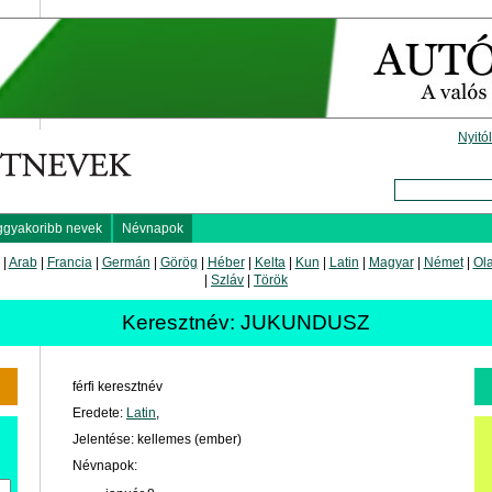
Nyitó
ggyakoribb nevek
Névnapok
|
Arab
|
Francia
|
Germán
|
Görög
|
Héber
|
Kelta
|
Kun
|
Latin
|
Magyar
|
Német
|
Ol
|
Szláv
|
Török
Keresztnév: JUKUNDUSZ
férfi keresztnév
Eredete:
Latin
,
Jelentése: kellemes (ember)
Névnapok: