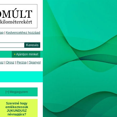
lap
|
Kedvencekhez hozzáad
+
Ajánljon minket
asz
|
Orosz
|
Perzsa
|
Spanyol
[+] Megjegyzem
Szeretné hogy
emlékeztessük
JUKUNDUSZ
névnapjára?