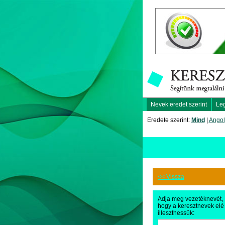
Nevek eredet szerint
Le
Eredete szerint:
Mind
|
Angol
<< Vissza
Adja meg vezetéknevét,
hogy a keresztnevek elé
illeszthessük: