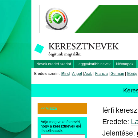
Nevek eredet szerint
Leggyakoribb nevek
Névnapok
Eredete szerint:
Mind
|
Angol
|
Arab
|
Francia
|
Germán
|
Görög
Kere
<< Vissza
férfi keres
Eredete:
La
Adja meg vezetéknevét,
hogy a keresztnevek elé
illeszthessük:
Jelentése: