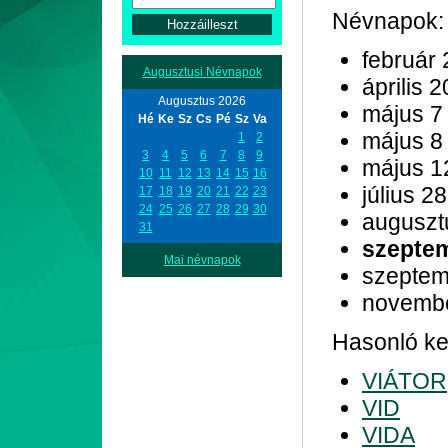
Névnapok:
február 
Augusztusi Névnapok
április 2
Augusztus 2026
május 7
Hé
Ke
Sz
Cs
Pé
Sz
Va
május 8
1
2
3
4
5
6
7
8
9
május 1
10
11
12
13
14
15
16
július 28
17
18
19
20
21
22
23
24
25
26
27
28
29
30
auguszt
31
szepte
Mai névnapok
szeptem
novemb
Hasonló kez
VIÁTOR
VID
VIDA