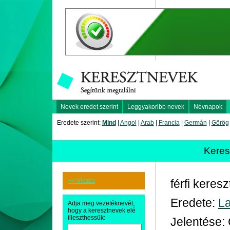
Nevek eredet szerint
Leggyakoribb nevek
Névnapok
Eredete szerint:
Mind
|
Angol
|
Arab
|
Francia
|
Germán
|
Görög
Keres
<< Vissza
férfi keres
Eredete:
La
Adja meg vezetéknevét,
hogy a keresztnevek elé
illeszthessük:
Jelentése: 