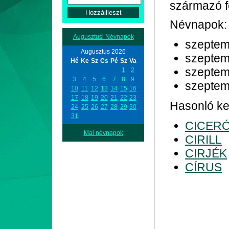
származó fé
Névnapok:
Augusztusi Névnapok
szeptem
Augusztus 2026
szeptem
Hé
Ke
Sz
Cs
Pé
Sz
Va
szeptem
1
2
3
4
5
6
7
8
9
szeptem
10
11
12
13
14
15
16
17
18
19
20
21
22
23
Hasonló kez
24
25
26
27
28
29
30
31
CICER
Mai névnapok
CIRILL
CIRJÉK
CÍRUS