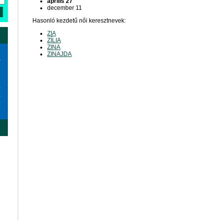
április 27
december 11
Hasonló kezdetű női keresztnevek:
ZIA
ZÍLIA
ZINA
ZINAJDA
a
6
3
0