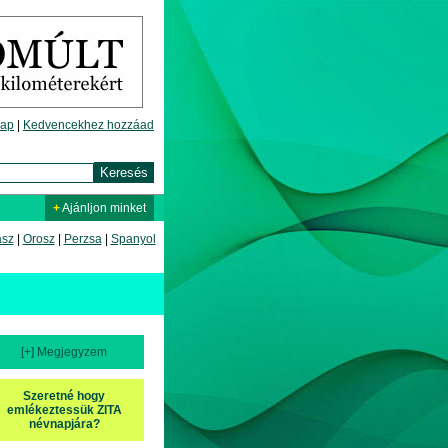
lap
|
Kedvencekhez hozzáad
+
Ajánljon minket
asz
|
Orosz
|
Perzsa
|
Spanyol
[+] Megjegyzem
Szeretné hogy
emlékeztessük ZITA
névnapjára?