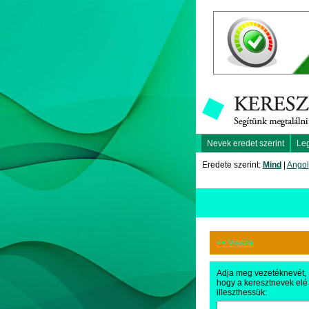
Nevek eredet szerint
Le
Eredete szerint:
Mind
|
Angol
<< Vissza
Adja meg vezetéknevét,
hogy a keresztnevek elé
illeszthessük: