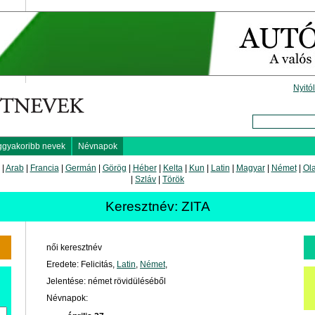
Nyitó
ggyakoribb nevek
Névnapok
|
Arab
|
Francia
|
Germán
|
Görög
|
Héber
|
Kelta
|
Kun
|
Latin
|
Magyar
|
Német
|
Ol
|
Szláv
|
Török
Keresztnév: ZITA
női keresztnév
Eredete: Felicitás,
Latin
,
Német
,
Jelentése: német rövidüléséből
Névnapok: