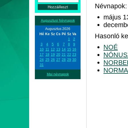
Névnapok:
május 1
Augusztusi Névnapok
decemb
Augusztus 2026
Hé
Ke
Sz
Cs
Pé
Sz
Va
Hasonló kez
1
2
3
4
5
6
7
8
9
NOÉ
10
11
12
13
14
15
16
NÓNUS
17
18
19
20
21
22
23
24
25
26
27
28
29
30
NORBE
31
NORMA
Mai névnapok