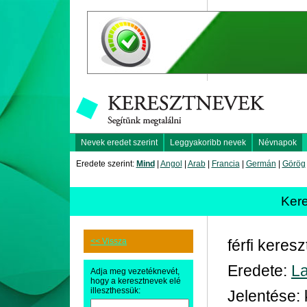
Nevek eredet szerint
Leggyakoribb nevek
Névnapok
Eredete szerint:
Mind
|
Angol
|
Arab
|
Francia
|
Germán
|
Görög
Ker
<< Vissza
férfi keres
Eredete:
La
Adja meg vezetéknevét,
hogy a keresztnevek elé
illeszthessük:
Jelentése: 