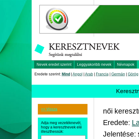
Nevek eredet szerint
Leggyakoribb nevek
Névnapok
Eredete szerint:
Mind
|
Angol
|
Arab
|
Francia
|
Germán
|
Görög
Kereszt
<< Vissza
női keresz
Eredete:
La
Adja meg vezetéknevét,
hogy a keresztnevek elé
illeszthessük:
Jelentése: s