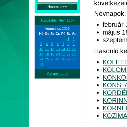
következet
Névnapok:
Augusztusi Névnapok
február 
Augusztus 2026
május 1
Hé
Ke
Sz
Cs
Pé
Sz
Va
szeptem
1
2
3
4
5
6
7
8
9
10
11
12
13
14
15
16
Hasonló ke
17
18
19
20
21
22
23
24
25
26
27
28
29
30
KOLET
31
KOLOM
Mai névnapok
KONKO
KONST
KORDÉ
KORIN
KORNÉ
KOZIM