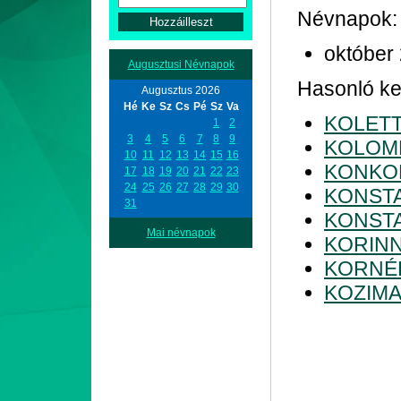
Névnapok:
október
Augusztusi Névnapok
Hasonló ke
Augusztus 2026
Hé
Ke
Sz
Cs
Pé
Sz
Va
KOLET
1
2
3
4
5
6
7
8
9
KOLOM
10
11
12
13
14
15
16
KONKO
17
18
19
20
21
22
23
24
25
26
27
28
29
30
KONST
31
KONST
Mai névnapok
KORIN
KORNÉ
KOZIM