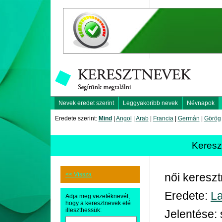
Nevek eredet szerint
Leggyakoribb nevek
Névnapok
Eredete szerint:
Mind
|
Angol
|
Arab
|
Francia
|
Germán
|
Görög
Keres
<< Vissza
női keresz
Eredete:
La
Adja meg vezetéknevét,
hogy a keresztnevek elé
illeszthessük:
Jelentése: