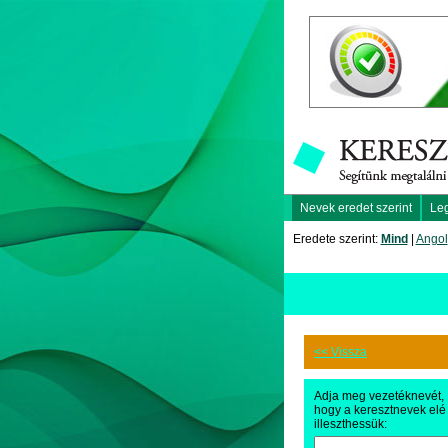
Nevek eredet szerint
Le
Eredete szerint:
Mind
|
Angol
<< Vissza
Adja meg vezetéknevét,
hogy a keresztnevek elé
illeszthessük: