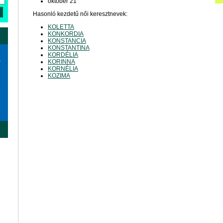
október 21
Hasonló kezdetű női keresztnevek:
KOLETTA
KONKORDIA
KONSTANCIA
KONSTANTINA
KORDÉLIA
a
KORINNA
KORNÉLIA
KOZIMA
6
3
0