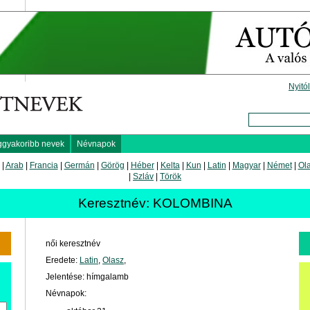
Nyitó
ggyakoribb nevek
Névnapok
|
Arab
|
Francia
|
Germán
|
Görög
|
Héber
|
Kelta
|
Kun
|
Latin
|
Magyar
|
Német
|
Ol
|
Szláv
|
Török
Keresztnév: KOLOMBINA
női keresztnév
Eredete:
Latin
,
Olasz
,
Jelentése: hímgalamb
Névnapok: