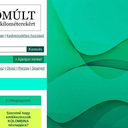
lap
|
Kedvencekhez hozzáad
+
Ajánljon minket
asz
|
Orosz
|
Perzsa
|
Spanyol
[+] Megjegyzem
Szeretné hogy
emlékeztessük
KOLOMBINA
névnapjára?