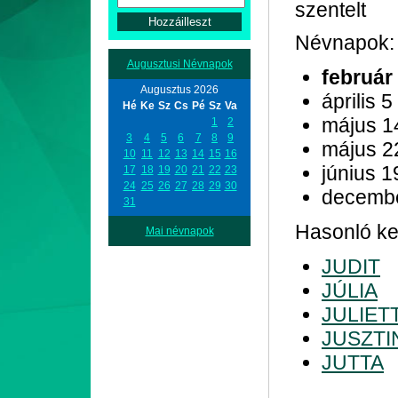
szentelt
Névnapok:
Augusztusi Névnapok
február
Augusztus 2026
április 5
Hé
Ke
Sz
Cs
Pé
Sz
Va
május 1
1
2
3
4
5
6
7
8
9
május 2
10
11
12
13
14
15
16
június 1
17
18
19
20
21
22
23
24
25
26
27
28
29
30
decemb
31
Hasonló ke
Mai névnapok
JUDIT
JÚLIA
JULIET
JUSZTI
JUTTA