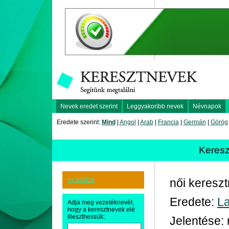
Nevek eredet szerint
Leggyakoribb nevek
Névnapok
Eredete szerint:
Mind
|
Angol
|
Arab
|
Francia
|
Germán
|
Görög
Keres
<< Vissza
női keresz
Eredete:
La
Adja meg vezetéknevét,
hogy a keresztnevek elé
illeszthessük:
Jelentése: