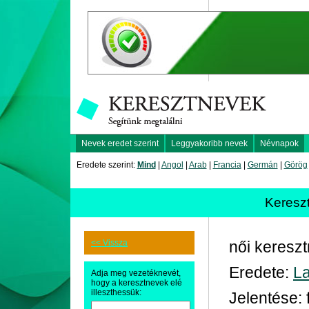
Nevek eredet szerint
Leggyakoribb nevek
Névnapok
Eredete szerint:
Mind
|
Angol
|
Arab
|
Francia
|
Germán
|
Görög
Keresz
<< Vissza
női keresz
Eredete:
La
Adja meg vezetéknevét,
hogy a keresztnevek elé
illeszthessük:
Jelentése: 