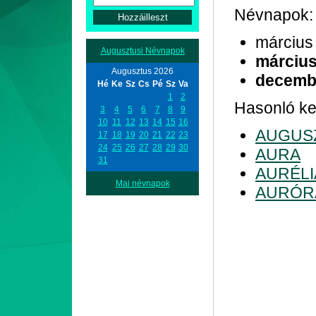
Névnapok:
március
Augusztusi Névnapok
március
Augusztus 2026
decemb
Hé
Ke
Sz
Cs
Pé
Sz
Va
1
2
Hasonló ke
3
4
5
6
7
8
9
10
11
12
13
14
15
16
AUGUS
17
18
19
20
21
22
23
24
25
26
27
28
29
30
AURA
31
AURÉLI
Mai névnapok
AURÓR