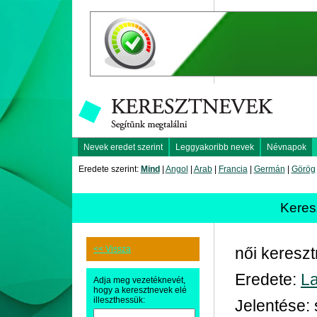
Nevek eredet szerint
Leggyakoribb nevek
Névnapok
Eredete szerint:
Mind
|
Angol
|
Arab
|
Francia
|
Germán
|
Görög
Keres
<< Vissza
női keresz
Eredete:
La
Adja meg vezetéknevét,
hogy a keresztnevek elé
illeszthessük:
Jelentése: 