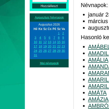
Névnapok:
január 
Augusztusi Névnapok
március
Augusztus 2026
auguszt
Hé
Ke
Sz
Cs
Pé
Sz
Va
1
2
Hasonló ke
3
4
5
6
7
8
9
10
11
12
13
14
15
16
AMÁBE
17
18
19
20
21
22
23
24
25
26
27
28
29
30
AMADIL
31
AMÁLIA
Mai névnapok
AMAND
AMARA
AMARIL
AMARIL
AMÁTA
AMÁZIA
AMBRÓ