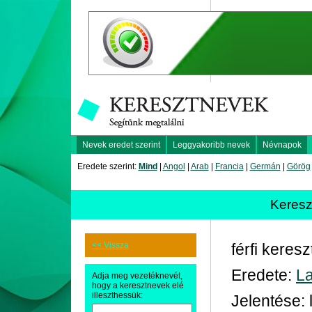
Nevek eredet szerint
Leggyakoribb nevek
Névnapok
Eredete szerint:
Mind
|
Angol
|
Arab
|
Francia
|
Germán
|
Görög
Keres
<< Vissza
férfi keres
Eredete:
La
Adja meg vezetéknevét,
hogy a keresztnevek elé
illeszthessük:
Jelentése: