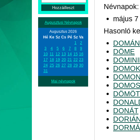
Névnapok:
május 7
Augusztusi Névnapok
Hasonló kez
Augusztus 2026
Hé
Ke
Sz
Cs
Pé
Sz
Va
DOMÁN
1
2
3
4
5
6
7
8
9
DÖME
10
11
12
13
14
15
16
DOMINI
17
18
19
20
21
22
23
24
25
26
27
28
29
30
DOMOK
31
DOMON
Mai névnapok
DOMO
DÖMÖ
DONAL
DONÁT
DORIÁ
DORMÁ