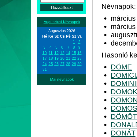
Névnapok:
március
Augusztusi Névnapok
március
Augusztus 2026
auguszt
Hé
Ke
Sz
Cs
Pé
Sz
Va
decemb
1
2
3
4
5
6
7
8
9
10
11
12
13
14
15
16
Hasonló kez
17
18
19
20
21
22
23
24
25
26
27
28
29
30
DÖME
31
DOMIC
Mai névnapok
DOMINI
DOMOK
DOMON
DOMO
DÖMÖ
DONAL
DONÁT