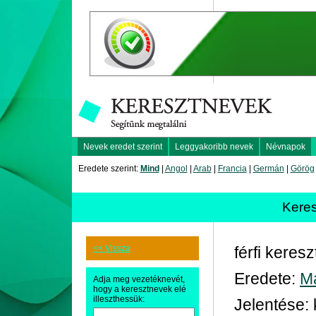
Nevek eredet szerint
Leggyakoribb nevek
Névnapok
Eredete szerint:
Mind
|
Angol
|
Arab
|
Francia
|
Germán
|
Görög
Kere
<< Vissza
férfi keres
Eredete:
M
Adja meg vezetéknevét,
hogy a keresztnevek elé
illeszthessük:
Jelentése: