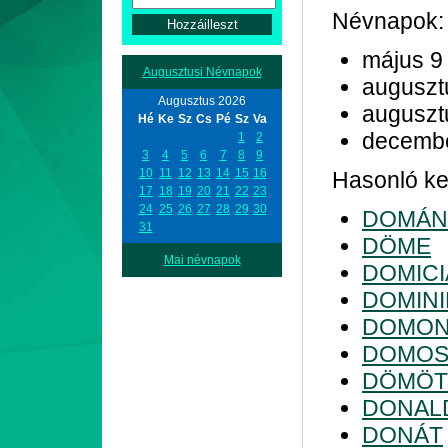
Névnapok:
május 9
Augusztusi Névnapok
auguszt
Augusztus 2026
auguszt
Hé
Ke
Sz
Cs
Pé
Sz
Va
decemb
1
2
3
4
5
6
7
8
9
10
11
12
13
14
15
16
Hasonló kez
17
18
19
20
21
22
23
24
25
26
27
28
29
30
DOMÁN
31
DÖME
Mai névnapok
DOMIC
DOMINI
DOMON
DOMO
DÖMÖ
DONAL
DONÁT