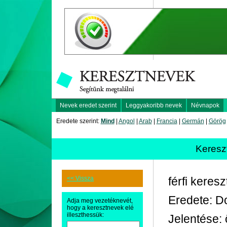
Nevek eredet szerint
Leggyakoribb nevek
Névnapok
Eredete szerint:
Mind
|
Angol
|
Arab
|
Francia
|
Germán
|
Görög
Keres
<< Vissza
férfi keres
Eredete: 
Adja meg vezetéknevét,
hogy a keresztnevek elé
illeszthessük:
Jelentése: 