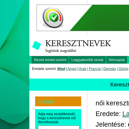
Nevek eredet szerint
Leggyakoribb nevek
Névnapok
Eredete szerint:
Mind
|
Angol
|
Arab
|
Francia
|
Germán
|
Görög
Keresz
<< Vissza
női keresz
Eredete:
La
Adja meg vezetéknevét,
hogy a keresztnevek elé
illeszthessük:
Jelentése: