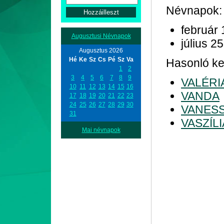
Névnapok:
február 
Augusztusi Névnapok
július 25
Augusztus 2026
Hé
Ke
Sz
Cs
Pé
Sz
Va
Hasonló ke
1
2
3
4
5
6
7
8
9
VALÉRI
10
11
12
13
14
15
16
VANDA
17
18
19
20
21
22
23
24
25
26
27
28
29
30
VANES
31
VASZÍLI
Mai névnapok