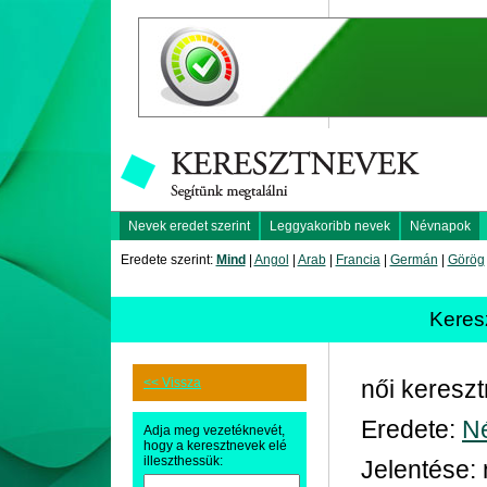
Nevek eredet szerint
Leggyakoribb nevek
Névnapok
Eredete szerint:
Mind
|
Angol
|
Arab
|
Francia
|
Germán
|
Görög
Keres
<< Vissza
női keresz
Eredete:
N
Adja meg vezetéknevét,
hogy a keresztnevek elé
illeszthessük:
Jelentése: