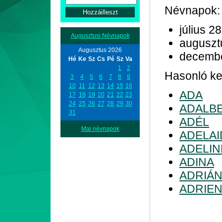
Névnapok:
július 28
Augusztusi Névnapok
auguszt
Augusztus 2026
decemb
Hé
Ke
Sz
Cs
Pé
Sz
Va
1
2
Hasonló ke
3
4
5
6
7
8
9
10
11
12
13
14
15
16
ADA
17
18
19
20
21
22
23
24
25
26
27
28
29
30
ADALB
31
ADÉL
Mai névnapok
ADELAI
ADELI
ADINA
ADRIÁ
ADRIE