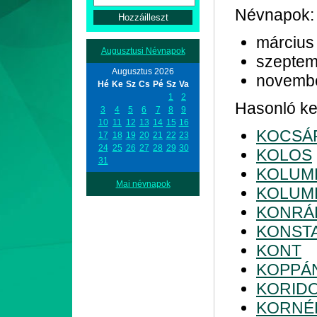
Névnapok:
március
Augusztusi Névnapok
szeptem
Augusztus 2026
novemb
Hé
Ke
Sz
Cs
Pé
Sz
Va
1
2
Hasonló kez
3
4
5
6
7
8
9
10
11
12
13
14
15
16
KOCSÁ
17
18
19
20
21
22
23
24
25
26
27
28
29
30
KOLOS
31
KOLUM
Mai névnapok
KOLUM
KONRÁ
KONST
KONT
KOPPÁ
KORID
KORNÉ