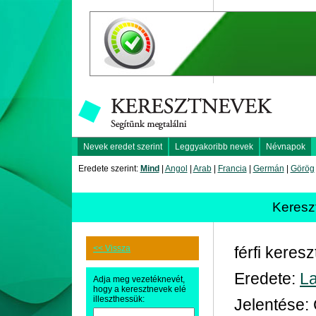
Nevek eredet szerint
Leggyakoribb nevek
Névnapok
Eredete szerint:
Mind
|
Angol
|
Arab
|
Francia
|
Germán
|
Görög
Keres
<< Vissza
férfi keres
Eredete:
La
Adja meg vezetéknevét,
hogy a keresztnevek elé
illeszthessük:
Jelentése: C