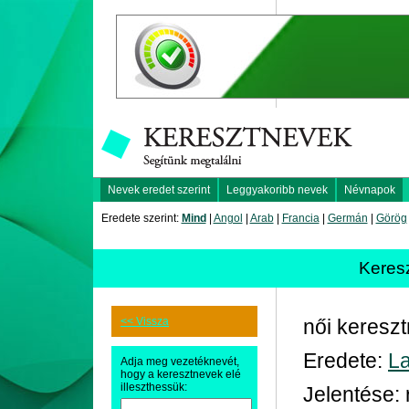
Nevek eredet szerint
Leggyakoribb nevek
Névnapok
Eredete szerint:
Mind
|
Angol
|
Arab
|
Francia
|
Germán
|
Görög
Keres
<< Vissza
női keresz
Eredete:
La
Adja meg vezetéknevét,
hogy a keresztnevek elé
illeszthessük:
Jelentése: 