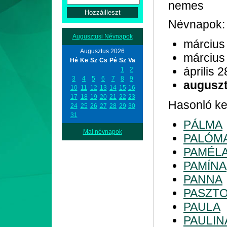
nemes
Névnapok:
Augusztusi Névnapok
március
Augusztus 2026
március
Hé
Ke
Sz
Cs
Pé
Sz
Va
április 2
1
2
3
4
5
6
7
8
9
auguszt
10
11
12
13
14
15
16
17
18
19
20
21
22
23
Hasonló ke
24
25
26
27
28
29
30
31
PÁLMA
Mai névnapok
PALÓM
PAMÉL
PAMÍNA
PANNA
PASZT
PAULA
PAULIN