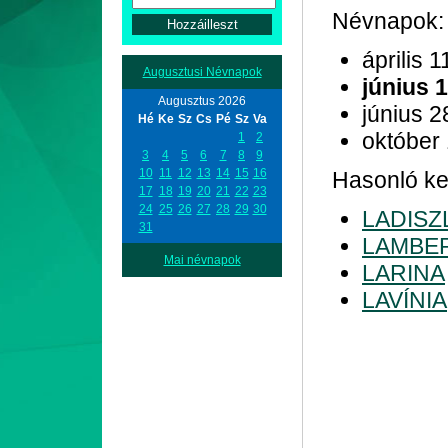
Névnapok:
április 1
Augusztusi Névnapok
június 
Augusztus 2026
június 2
Hé
Ke
Sz
Cs
Pé
Sz
Va
október
1
2
3
4
5
6
7
8
9
10
11
12
13
14
15
16
Hasonló ke
17
18
19
20
21
22
23
24
25
26
27
28
29
30
LADISZ
31
LAMBE
Mai névnapok
LARINA
LAVÍNIA