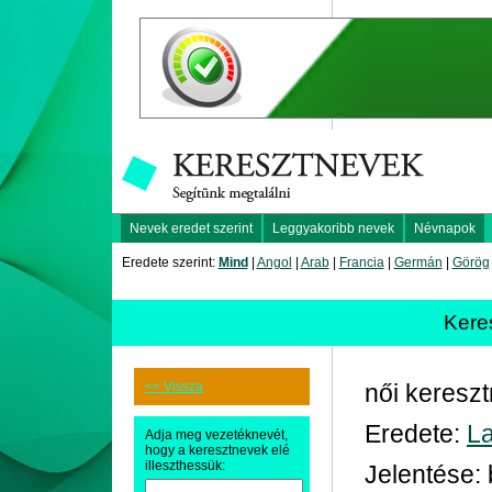
Nevek eredet szerint
Leggyakoribb nevek
Névnapok
Eredete szerint:
Mind
|
Angol
|
Arab
|
Francia
|
Germán
|
Görög
Kere
<< Vissza
női keresz
Eredete:
La
Adja meg vezetéknevét,
hogy a keresztnevek elé
illeszthessük:
Jelentése: