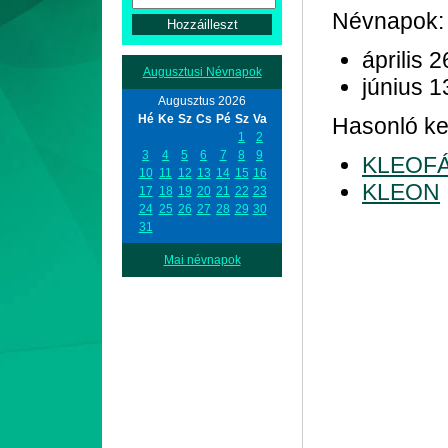
Névnapok:
április 2
Augusztusi Névnapok
június 1
Augusztus 2026
Hé
Ke
Sz
Cs
Pé
Sz
Va
Hasonló kez
1
2
3
4
5
6
7
8
9
KLEOF
10
11
12
13
14
15
16
KLEON
17
18
19
20
21
22
23
24
25
26
27
28
29
30
31
Mai névnapok