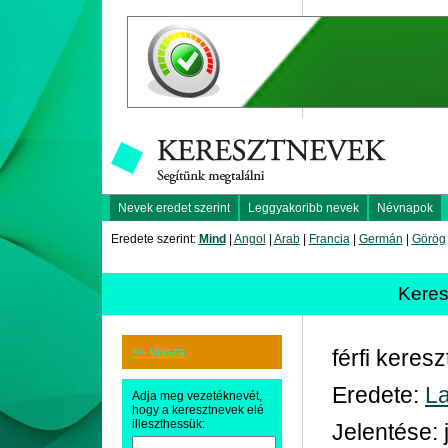
Nevek eredet szerint
Leggyakoribb nevek
Névnapok
Eredete szerint:
Mind
|
Angol
|
Arab
|
Francia
|
Germán
|
Görög
Kere
<< Vissza
férfi keres
Eredete:
La
Adja meg vezetéknevét,
hogy a keresztnevek elé
illeszthessük:
Jelentése: 