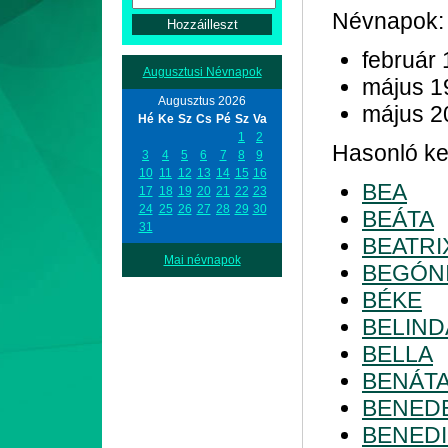
Névnapok:
február 
Augusztusi Névnapok
május 1
Augusztus 2026
május 2
Hé
Ke
Sz
Cs
Pé
Sz
Va
1
2
Hasonló ke
3
4
5
6
7
8
9
10
11
12
13
14
15
16
BEA
17
18
19
20
21
22
23
24
25
26
27
28
29
30
BEÁTA
31
BEATRI
Mai névnapok
BEGÓN
BÉKE
BELIND
BELLA
BENÁT
BENED
BENEDI