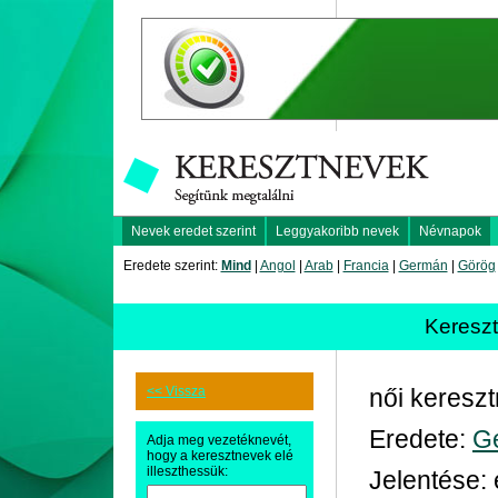
Nevek eredet szerint
Leggyakoribb nevek
Névnapok
Eredete szerint:
Mind
|
Angol
|
Arab
|
Francia
|
Germán
|
Görög
Keresz
<< Vissza
női keresz
Eredete:
G
Adja meg vezetéknevét,
hogy a keresztnevek elé
illeszthessük:
Jelentése: