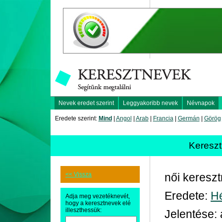
Nevek eredet szerint
Leggyakoribb nevek
Névnapok
Eredete szerint:
Mind
|
Angol
|
Arab
|
Francia
|
Germán
|
Görög
Keresz
<< Vissza
női keresz
Eredete:
H
Adja meg vezetéknevét,
hogy a keresztnevek elé
illeszthessük:
Jelentése: 