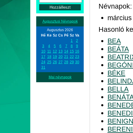
Névnapok:
március
Augusztusi Névnapok
Hasonló ke
Augusztus 2026
Hé
Ke
Sz
Cs
Pé
Sz
Va
BEA
1
2
3
4
5
6
7
8
9
BEÁTA
10
11
12
13
14
15
16
BEATRI
17
18
19
20
21
22
23
24
25
26
27
28
29
30
BEGÓN
31
BÉKE
Mai névnapok
BELIND
BELLA
BENÁT
BENED
BENEDI
BENIG
BEREN