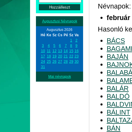
Névnapok:
február
Augusztusi Névnapok
Hasonló kez
Augusztus 2026
Hé
Ke
Sz
Cs
Pé
Sz
Va
BÁCS
1
2
3
4
5
6
7
8
9
BAGAM
10
11
12
13
14
15
16
BAJÁN
17
18
19
20
21
22
23
24
25
26
27
28
29
30
BAJNO
31
BALAB
Mai névnapok
BALAM
BALÁR
BALDÓ
BALDVI
BÁLINT
BALTAZ
BÁN