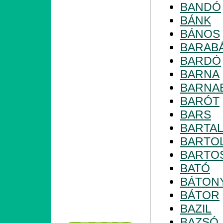
BANDÓ
BÁNK
BÁNOS
BARAB
BARDÓ
BARNA
BARNA
BARÓT
BARS
BARTA
BARTO
BARTO
BATÓ
BÁTON
BÁTOR
BAZIL
BAZSÓ