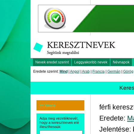
Nevek eredet szerint
Leggyakoribb nevek
Névnapok
Eredete szerint:
Mind
|
Angol
|
Arab
|
Francia
|
Germán
|
Görög
Kere
<< Vissza
férfi keres
Eredete:
M
Adja meg vezetéknevét,
hogy a keresztnevek elé
illeszthessük:
Jelentése: k