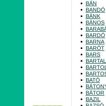
BÁN
BANDÓ
BÁNK
BÁNOS
BARAB
BARDÓ
BARNA
BARÓT
BARS
BARTA
BARTO
BARTO
BATÓ
BÁTON
BÁTOR
BAZIL
BAZSÓ