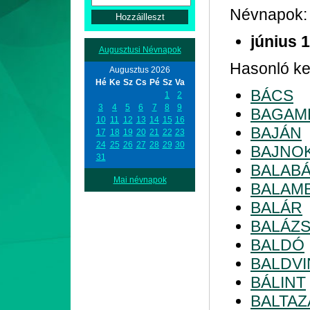
Névnapok:
június 
Augusztusi Névnapok
Hasonló kez
Augusztus 2026
Hé
Ke
Sz
Cs
Pé
Sz
Va
BÁCS
1
2
3
4
5
6
7
8
9
BAGAM
10
11
12
13
14
15
16
BAJÁN
17
18
19
20
21
22
23
24
25
26
27
28
29
30
BAJNO
31
BALAB
Mai névnapok
BALAM
BALÁR
BALÁZ
BALDÓ
BALDVI
BÁLINT
BALTAZ