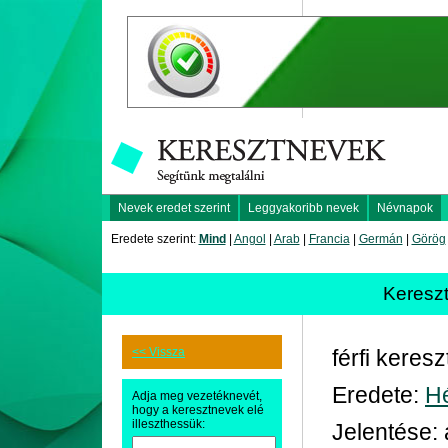
Nevek eredet szerint
Leggyakoribb nevek
Névnapok
Eredete szerint:
Mind
|
Angol
|
Arab
|
Francia
|
Germán
|
Görög
Keresz
<< Vissza
férfi keres
Eredete:
H
Adja meg vezetéknevét,
hogy a keresztnevek elé
illeszthessük:
Jelentése: 