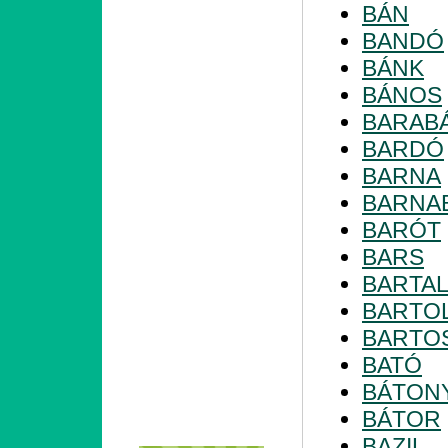
BÁN
BANDÓ
BÁNK
BÁNOS
BARAB
BARDÓ
BARNA
BARNA
BARÓT
BARS
BARTA
BARTO
BARTO
BATÓ
BÁTON
BÁTOR
BAZIL