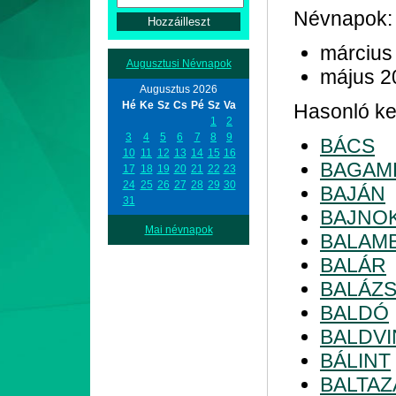
Névnapok:
március
Augusztusi Névnapok
május 2
Augusztus 2026
Hé
Ke
Sz
Cs
Pé
Sz
Va
Hasonló kez
1
2
3
4
5
6
7
8
9
BÁCS
10
11
12
13
14
15
16
BAGAM
17
18
19
20
21
22
23
24
25
26
27
28
29
30
BAJÁN
31
BAJNO
Mai névnapok
BALAM
BALÁR
BALÁZ
BALDÓ
BALDVI
BÁLINT
BALTAZ