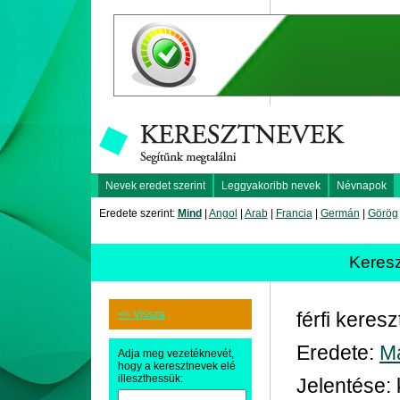
Nevek eredet szerint
Leggyakoribb nevek
Névnapok
Eredete szerint:
Mind
|
Angol
|
Arab
|
Francia
|
Germán
|
Görög
Keres
<< Vissza
férfi keres
Eredete:
M
Adja meg vezetéknevét,
hogy a keresztnevek elé
illeszthessük:
Jelentése: 