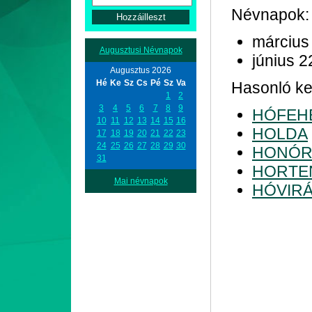
Névnapok:
március
Augusztusi Névnapok
június 2
Augusztus 2026
Hé
Ke
Sz
Cs
Pé
Sz
Va
Hasonló ke
1
2
3
4
5
6
7
8
9
HÓFEH
10
11
12
13
14
15
16
HOLDA
17
18
19
20
21
22
23
24
25
26
27
28
29
30
HONÓR
31
HORTE
Mai névnapok
HÓVIR