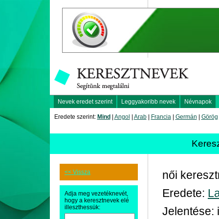
Nevek eredet szerint
Leggyakoribb nevek
Névnapok
Eredete szerint:
Mind
|
Angol
|
Arab
|
Francia
|
Germán
|
Görög
Keres
<< Vissza
női keresz
Eredete:
La
Adja meg vezetéknevét,
hogy a keresztnevek elé
illeszthessük:
Jelentése: i