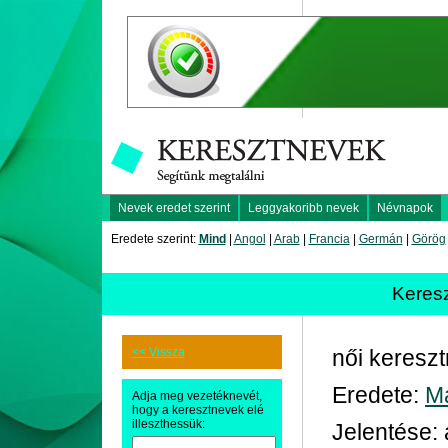
Nevek eredet szerint
Leggyakoribb nevek
Névnapok
Eredete szerint:
Mind
|
Angol
|
Arab
|
Francia
|
Germán
|
Görög
Keres
<< Vissza
női keresz
Eredete:
M
Adja meg vezetéknevét,
hogy a keresztnevek elé
illeszthessük:
Jelentése: