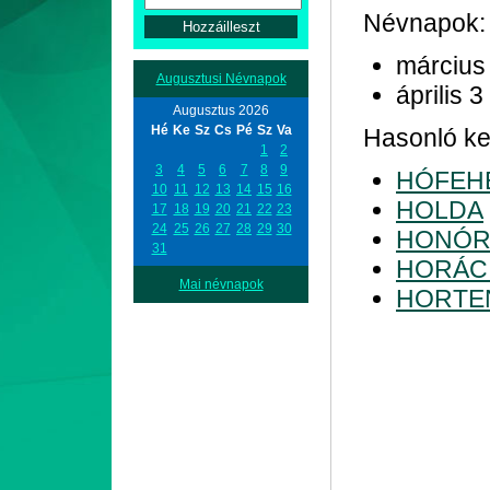
Névnapok:
március
Augusztusi Névnapok
április 3
Augusztus 2026
Hé
Ke
Sz
Cs
Pé
Sz
Va
Hasonló ke
1
2
3
4
5
6
7
8
9
HÓFEH
10
11
12
13
14
15
16
HOLDA
17
18
19
20
21
22
23
24
25
26
27
28
29
30
HONÓR
31
HORÁC
Mai névnapok
HORTE