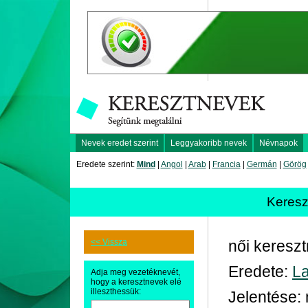
Nevek eredet szerint
Leggyakoribb nevek
Névnapok
Eredete szerint:
Mind
|
Angol
|
Arab
|
Francia
|
Germán
|
Görög
Keres
<< Vissza
női keresz
Eredete:
La
Adja meg vezetéknevét,
hogy a keresztnevek elé
illeszthessük:
Jelentése: