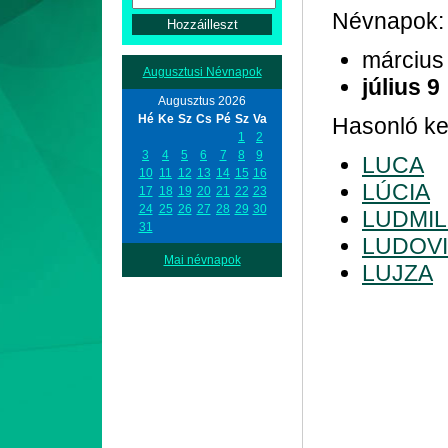
Névnapok:
március
Augusztusi Névnapok
július 9
Augusztus 2026
Hé
Ke
Sz
Cs
Pé
Sz
Va
Hasonló ke
1
2
3
4
5
6
7
8
9
LUCA
10
11
12
13
14
15
16
LÚCIA
17
18
19
20
21
22
23
24
25
26
27
28
29
30
LUDMIL
31
LUDOV
Mai névnapok
LUJZA