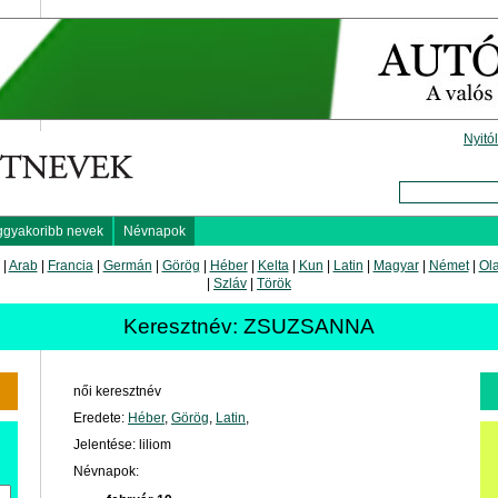
Nyitó
ggyakoribb nevek
Névnapok
|
Arab
|
Francia
|
Germán
|
Görög
|
Héber
|
Kelta
|
Kun
|
Latin
|
Magyar
|
Német
|
Ol
|
Szláv
|
Török
Keresztnév: ZSUZSANNA
női keresztnév
Eredete:
Héber
,
Görög
,
Latin
,
Jelentése: liliom
Névnapok: