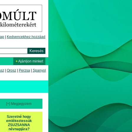
lap
|
Kedvencekhez hozzáad
+
Ajánljon minket
asz
|
Orosz
|
Perzsa
|
Spanyol
[+] Megjegyzem
Szeretné hogy
emlékeztessük
ZSUZSANNA
névnapjára?