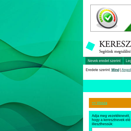
Nevek eredet szerint
Le
Eredete szerint:
Mind
|
Angol
<< Vissza
Adja meg vezetéknevét,
hogy a keresztnevek elé
illeszthessük: