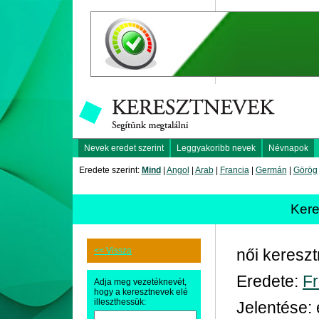
Nevek eredet szerint
Leggyakoribb nevek
Névnapok
Eredete szerint:
Mind
|
Angol
|
Arab
|
Francia
|
Germán
|
Görög
Kere
<< Vissza
női keresz
Eredete:
Fr
Adja meg vezetéknevét,
hogy a keresztnevek elé
illeszthessük:
Jelentése: 