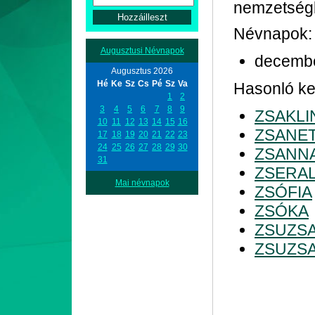
nemzetségb
Névnapok:
Augusztusi Névnapok
decemb
Augusztus 2026
Hé
Ke
Sz
Cs
Pé
Sz
Va
Hasonló ke
1
2
3
4
5
6
7
8
9
ZSAKLI
10
11
12
13
14
15
16
ZSANE
17
18
19
20
21
22
23
24
25
26
27
28
29
30
ZSANN
31
ZSERA
Mai névnapok
ZSÓFIA
ZSÓKA
ZSUZS
ZSUZS