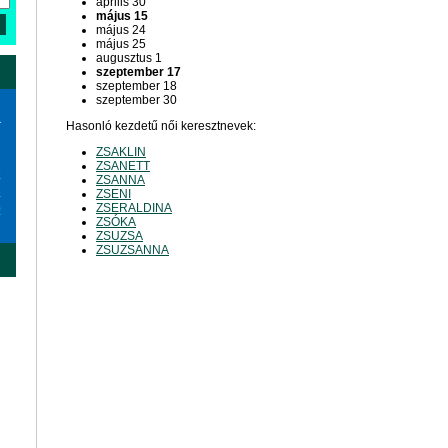
április 30
május 15
május 24
május 25
augusztus 1
szeptember 17
szeptember 18
szeptember 30
a
Hasonló kezdetű női keresztnevek:
ZSAKLIN
ZSANETT
6
ZSANNA
3
ZSENI
ZSERALDINA
0
ZSÓKA
ZSUZSA
ZSUZSANNA