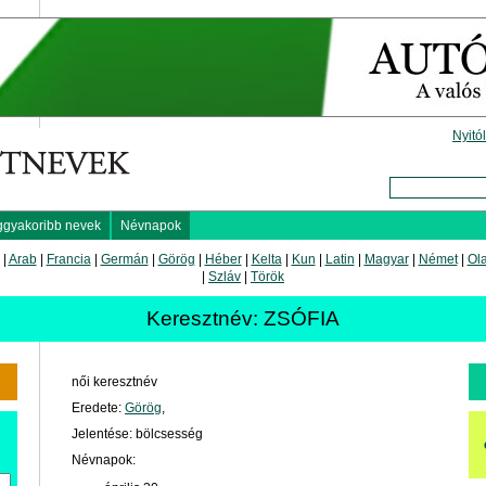
Nyitó
ggyakoribb nevek
Névnapok
|
Arab
|
Francia
|
Germán
|
Görög
|
Héber
|
Kelta
|
Kun
|
Latin
|
Magyar
|
Német
|
Ol
|
Szláv
|
Török
Keresztnév: ZSÓFIA
női keresztnév
Eredete:
Görög
,
Jelentése: bölcsesség
Névnapok: