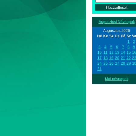
Augusztusi Névnapok
Augusztus 2026
Hé
Ke
Sz
Cs
Pé
Sz
V
1
2
3
4
5
6
7
8
9
10
11
12
13
14
15
1
17
18
19
20
21
22
2
24
25
26
27
28
29
3
31
Mai névnapok