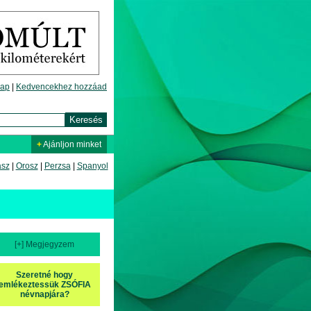
lap
|
Kedvencekhez hozzáad
+
Ajánljon minket
asz
|
Orosz
|
Perzsa
|
Spanyol
[+] Megjegyzem
Szeretné hogy
emlékeztessük ZSÓFIA
névnapjára?