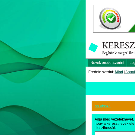
Nevek eredet szerint
Le
Eredete szerint:
Mind
|
Angol
<< Vissza
Adja meg vezetéknevét,
hogy a keresztnevek elé
illeszthessük: