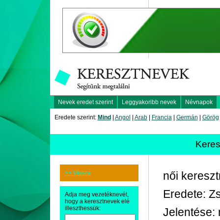
Nevek eredet szerint
Leggyakoribb nevek
Névnapok
Eredete szerint:
Mind
|
Angol
|
Arab
|
Francia
|
Germán
|
Görög
Kere
<< Vissza
női keresz
Eredete: Z
Adja meg vezetéknevét,
hogy a keresztnevek elé
illeszthessük:
Jelentése: