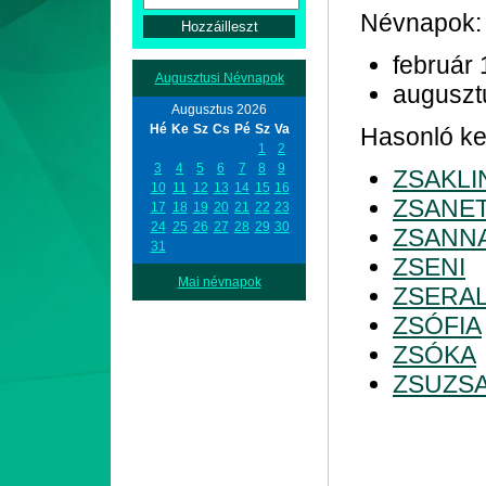
Névnapok:
február 
Augusztusi Névnapok
auguszt
Augusztus 2026
Hé
Ke
Sz
Cs
Pé
Sz
Va
Hasonló ke
1
2
3
4
5
6
7
8
9
ZSAKLI
10
11
12
13
14
15
16
ZSANE
17
18
19
20
21
22
23
24
25
26
27
28
29
30
ZSANN
31
ZSENI
Mai névnapok
ZSERA
ZSÓFIA
ZSÓKA
ZSUZS