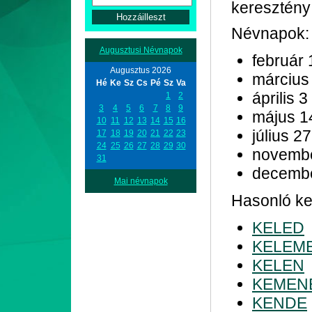
keresztény
Névnapok:
Augusztusi Névnapok
február 
Augusztus 2026
március
Hé
Ke
Sz
Cs
Pé
Sz
Va
április 3
1
2
3
4
5
6
7
8
9
május 1
10
11
12
13
14
15
16
július 27
17
18
19
20
21
22
23
24
25
26
27
28
29
30
novemb
31
decemb
Mai névnapok
Hasonló kez
KELED
KELEM
KELEN
KEMEN
KENDE