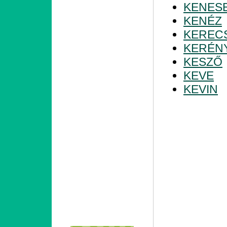
KENES
KENÉZ
KEREC
KERÉN
KESZŐ
KEVE
KEVIN