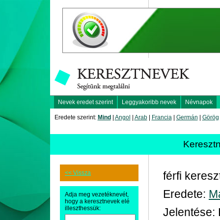
Nevek eredet szerint
Leggyakoribb nevek
Névnapok
Eredete szerint:
Mind
|
Angol
|
Arab
|
Francia
|
Germán
|
Görög
Kereszt
<< Vissza
férfi keres
Eredete:
M
Adja meg vezetéknevét,
hogy a keresztnevek elé
illeszthessük:
Jelentése: 