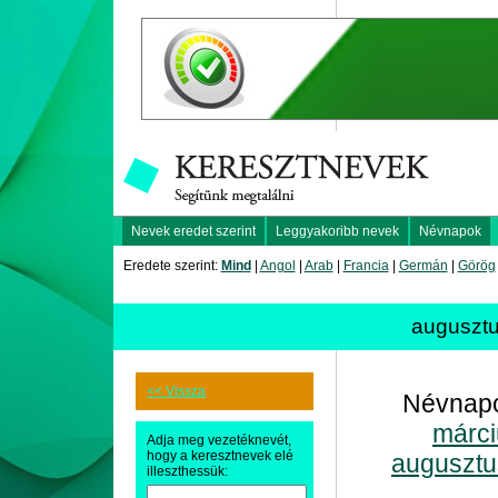
Nevek eredet szerint
Leggyakoribb nevek
Névnapok
Eredete szerint:
Mind
|
Angol
|
Arab
|
Francia
|
Germán
|
Görög
auguszt
<< Vissza
Névnapo
márci
Adja meg vezetéknevét,
hogy a keresztnevek elé
augusztu
illeszthessük: