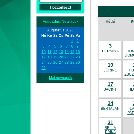
Hétfő
K
Augusztusi Névnapok
Augusztus 2026
Hé
Ke
Sz
Cs
Pé
Sz
Va
1
2
3
3
4
5
6
7
8
9
HERMINA
DOM
10
11
12
13
14
15
16
DOM
17
18
19
20
21
22
23
24
25
26
27
28
29
30
10
31
LŐRINC
TI
ZSU
Mai névnapok
17
JÁCINT
I
24
BERTALAN
L
PAT
31
BELLA
ERIKA