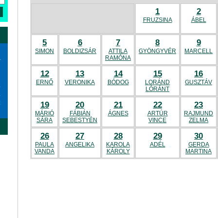
1
2
FRUZSINA
ÁBEL
5
6
7
8
9
SIMON
BOLDIZSÁR
ATTILA
GYÖNGYVÉR
MARCELL
a
RAMÓNA
12
13
14
15
16
ERNŐ
VERONIKA
BÓDOG
LORÁND
GUSZTÁV
6
LÓRÁNT
3
0
19
20
21
22
23
MÁRIÓ
FÁBIÁN
ÁGNES
ARTÚR
RAJMUND
SÁRA
SEBESTYÉN
VINCE
ZELMA
26
27
28
29
30
PAULA
ANGELIKA
KAROLA
ADÉL
GERDA
VANDA
KÁROLY
MARTINA