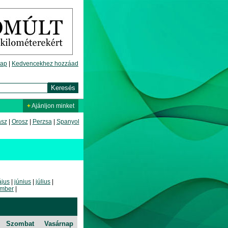
lap
|
Kedvencekhez hozzáad
+
Ajánljon minket
asz
|
Orosz
|
Perzsa
|
Spanyol
jus
|
június
|
július
|
mber
|
Szombat
Vasárnap