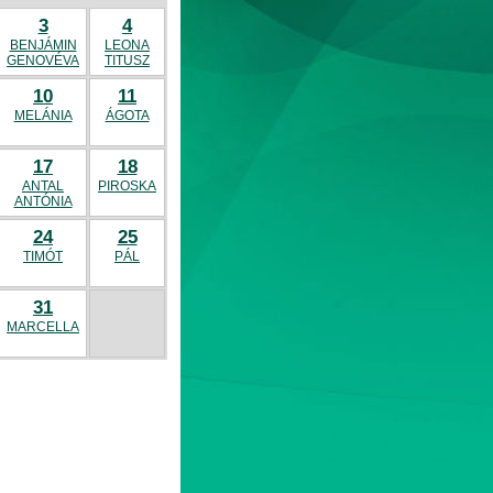
3
4
BENJÁMIN
LEONA
GENOVÉVA
TITUSZ
10
11
MELÁNIA
ÁGOTA
17
18
ANTAL
PIROSKA
ANTÓNIA
24
25
TIMÓT
PÁL
31
MARCELLA