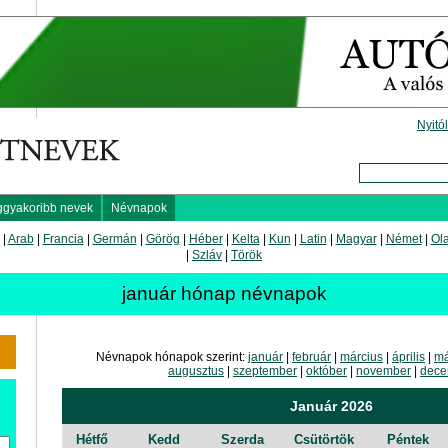
Nyitó
ggyakoribb nevek
Névnapok
|
Arab
|
Francia
|
Germán
|
Görög
|
Héber
|
Kelta
|
Kun
|
Latin
|
Magyar
|
Német
|
Ol
|
Szláv
|
Török
január hónap névnapok
Névnapok hónapok szerint:
január
|
február
|
március
|
április
|
má
augusztus
|
szeptember
|
október
|
november
|
dece
Január 2026
Hétfő
Kedd
Szerda
Csütörtök
Péntek