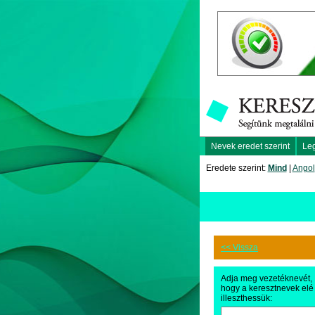
Nevek eredet szerint
Le
Eredete szerint:
Mind
|
Angol
<< Vissza
Adja meg vezetéknevét,
hogy a keresztnevek elé
illeszthessük: