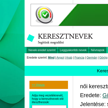
Nevek eredet szerint
Leggyakoribb nevek
Névnapok
Eredete szerint:
Mind
|
Angol
|
Arab
|
Francia
|
Germán
|
Görög
Kere
<< Vissza
női keresz
Eredete:
G
Adja meg vezetéknevét,
hogy a keresztnevek elé
illeszthessük:
Jelentése: s