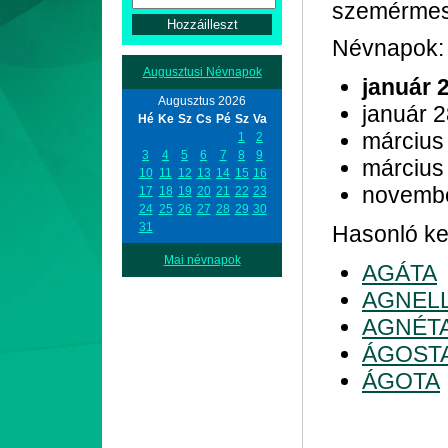
szemérmes, 
Névnapok:
Augusztusi Névnapok
január 
Augusztus 2026
január 
Hé
Ke
Sz
Cs
Pé
Sz
Va
március
1
2
3
4
5
6
7
8
9
március
10
11
12
13
14
15
16
novemb
17
18
19
20
21
22
23
24
25
26
27
28
29
30
31
Hasonló ke
Mai névnapok
AGÁTA
AGNEL
AGNÉT
ÁGOST
ÁGOTA