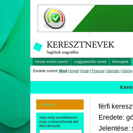
Nevek eredet szerint
Leggyakoribb nevek
Névnapok
Eredete szerint:
Mind
|
Angol
|
Arab
|
Francia
|
Germán
|
Görög
Kere
<< Vissza
férfi keres
Eredete: gó
Adja meg vezetéknevét,
hogy a keresztnevek elé
illeszthessük:
Jelentése: 