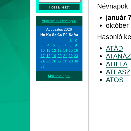
Névnapok:
január 
Augusztusi Névnapok
október
Augusztus 2026
Hé
Ke
Sz
Cs
Pé
Sz
Va
Hasonló kez
1
2
3
4
5
6
7
8
9
ATÁD
10
11
12
13
14
15
16
ATANÁZ
17
18
19
20
21
22
23
24
25
26
27
28
29
30
ATILLA
31
ATLASZ
Mai névnapok
ATOS