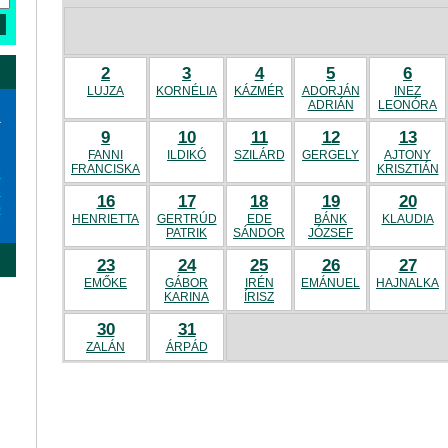
2
3
4
5
6
LUJZA
KORNÉLIA
KÁZMÉR
ADORJÁN
INEZ
ADRIÁN
LEONÓRA
a
9
10
11
12
13
FANNI
ILDIKÓ
SZILÁRD
GERGELY
AJTONY
FRANCISKA
KRISZTIÁN
6
3
16
17
18
19
20
0
HENRIETTA
GERTRÚD
EDE
BÁNK
KLAUDIA
PATRIK
SÁNDOR
JÓZSEF
23
24
25
26
27
EMŐKE
GÁBOR
IRÉN
EMÁNUEL
HAJNALKA
KARINA
ÍRISZ
30
31
ZALÁN
ÁRPÁD