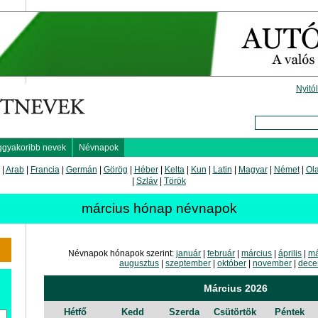
Nyitó
ggyakoribb nevek
Névnapok
|
Arab
|
Francia
|
Germán
|
Görög
|
Héber
|
Kelta
|
Kun
|
Latin
|
Magyar
|
Német
|
Ol
|
Szláv
|
Török
március hónap névnapok
Névnapok hónapok szerint:
január
|
február
|
március
|
április
|
má
augusztus
|
szeptember
|
október
|
november
|
dece
Március 2026
Hétfő
Kedd
Szerda
Csütörtök
Péntek