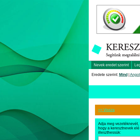
Nevek eredet szerint
Le
Eredete szerint:
Mind
|
Angol
<< Vissza
Adja meg vezetéknevét,
hogy a keresztnevek elé
illeszthessük: