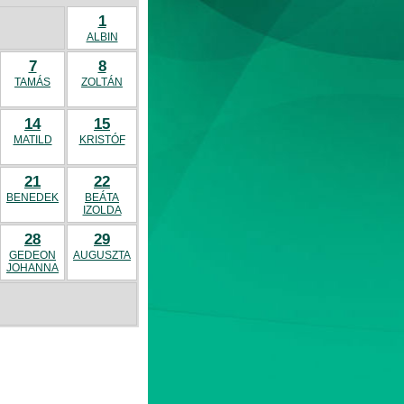
1
ALBIN
7
8
TAMÁS
ZOLTÁN
14
15
MATILD
KRISTÓF
21
22
BENEDEK
BEÁTA
IZOLDA
28
29
GEDEON
AUGUSZTA
JOHANNA