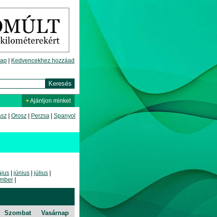
lap
|
Kedvencekhez hozzáad
+
Ajánljon minket
asz
|
Orosz
|
Perzsa
|
Spanyol
jus
|
június
|
július
|
mber
|
Szombat
Vasárnap