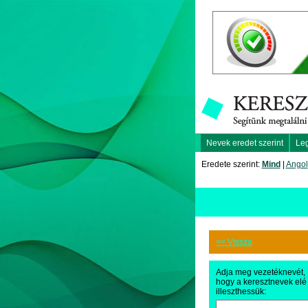
Nevek eredet szerint
Le
Eredete szerint:
Mind
|
Angol
<< Vissza
Adja meg vezetéknevét,
hogy a keresztnevek elé
illeszthessük: