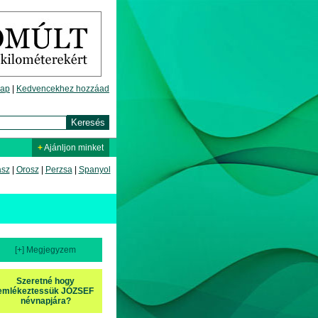
lap
|
Kedvencekhez hozzáad
+
Ajánljon minket
asz
|
Orosz
|
Perzsa
|
Spanyol
[+] Megjegyzem
Szeretné hogy
emlékeztessük JÓZSEF
névnapjára?