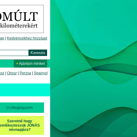
lap
|
Kedvencekhez hozzáad
+
Ajánljon minket
asz
|
Orosz
|
Perzsa
|
Spanyol
[+] Megjegyzem
Szeretné hogy
emlékeztessük JÓNÁS
névnapjára?