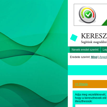
Nevek eredet szerint
Le
Eredete szerint:
Mind
|
Angol
<< Vissza
Adja meg vezetéknevét,
hogy a keresztnevek elé
illeszthessük: