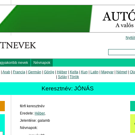
Nyitó
ggyakoribb nevek
Névnapok
|
Arab
|
Francia
|
Germán
|
Görög
|
Héber
|
Kelta
|
Kun
|
Latin
|
Magyar
|
Német
|
Ol
|
Szláv
|
Török
Keresztnév: JÓNÁS
férfi keresztnév
Eredete:
Héber
,
Jelentése: galamb
Névnapok: