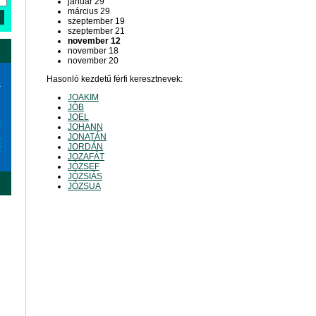
január 29
március 29
szeptember 19
szeptember 21
november 12
november 18
november 20
Hasonló kezdetű férfi keresztnevek:
a
JOAKIM
JÓB
JOEL
6
JOHANN
3
JONATÁN
JORDÁN
0
JOZAFÁT
JÓZSEF
JÓZSIÁS
JÓZSUA