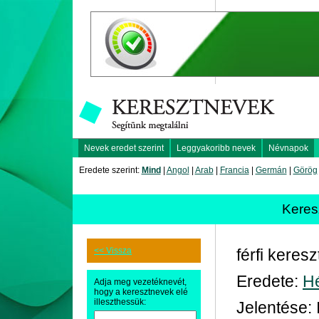
Nevek eredet szerint
Leggyakoribb nevek
Névnapok
Eredete szerint:
Mind
|
Angol
|
Arab
|
Francia
|
Germán
|
Görög
Keres
<< Vissza
férfi keres
Eredete:
H
Adja meg vezetéknevét,
hogy a keresztnevek elé
illeszthessük:
Jelentése: