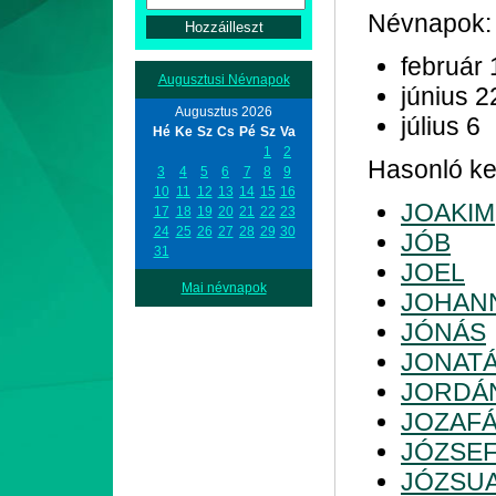
Névnapok:
február 
Augusztusi Névnapok
június 2
Augusztus 2026
július 6
Hé
Ke
Sz
Cs
Pé
Sz
Va
1
2
Hasonló kez
3
4
5
6
7
8
9
10
11
12
13
14
15
16
JOAKIM
17
18
19
20
21
22
23
24
25
26
27
28
29
30
JÓB
31
JOEL
Mai névnapok
JOHAN
JÓNÁS
JONAT
JORDÁ
JOZAF
JÓZSE
JÓZSU