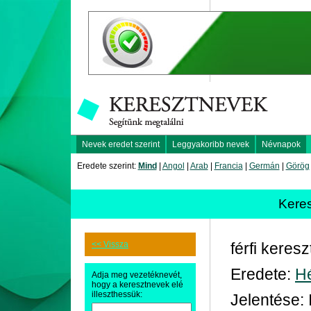
Nevek eredet szerint
Leggyakoribb nevek
Névnapok
Eredete szerint:
Mind
|
Angol
|
Arab
|
Francia
|
Germán
|
Görög
Kere
<< Vissza
férfi keres
Eredete:
H
Adja meg vezetéknevét,
hogy a keresztnevek elé
illeszthessük:
Jelentése: 