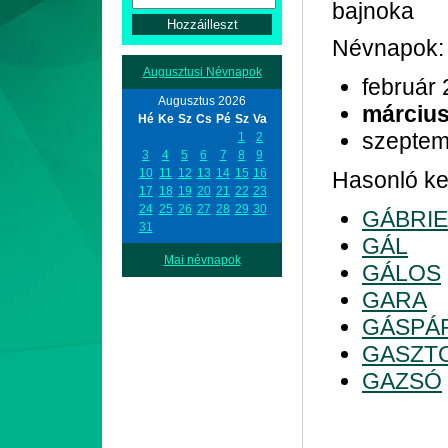
bajnoka
Névnapok:
Augusztusi Névnapok
február 
Augusztus 2026
március
Hé
Ke
Sz
Cs
Pé
Sz
Va
szeptem
1
2
3
4
5
6
7
8
9
10
11
12
13
14
15
16
Hasonló kez
17
18
19
20
21
22
23
24
25
26
27
28
29
30
GÁBRIE
31
GÁL
Mai névnapok
GÁLOS
GARA
GÁSPÁ
GASZT
GAZSÓ