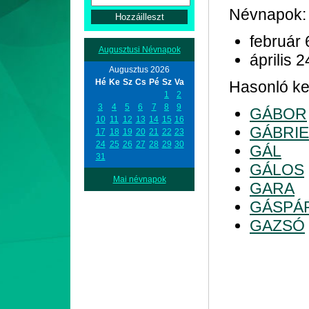
Névnapok:
február 
Augusztusi Névnapok
április 2
Augusztus 2026
Hé
Ke
Sz
Cs
Pé
Sz
Va
Hasonló kez
1
2
3
4
5
6
7
8
9
GÁBOR
10
11
12
13
14
15
16
GÁBRIE
17
18
19
20
21
22
23
24
25
26
27
28
29
30
GÁL
31
GÁLOS
Mai névnapok
GARA
GÁSPÁ
GAZSÓ