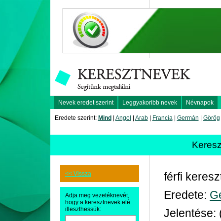
Nevek eredet szerint
Leggyakoribb nevek
Névnapok
Eredete szerint:
Mind
|
Angol
|
Arab
|
Francia
|
Germán
|
Görög
Keres
<< Vissza
férfi keres
Eredete:
G
Adja meg vezetéknevét,
hogy a keresztnevek elé
illeszthessük:
Jelentése: 