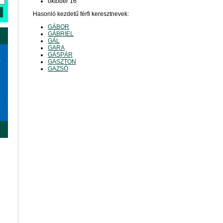
október 16
Hasonló kezdetű férfi keresztnevek:
GÁBOR
GÁBRIEL
GÁL
GARA
GÁSPÁR
a
GASZTON
GAZSÓ
6
3
0