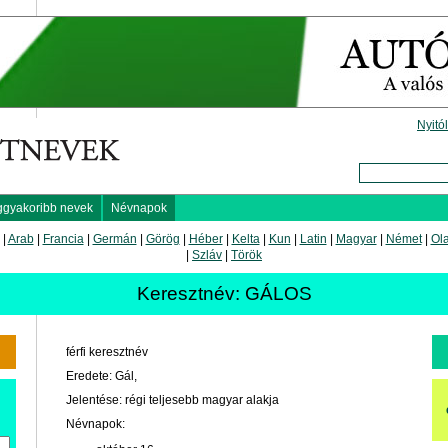
Nyitó
ggyakoribb nevek
Névnapok
|
Arab
|
Francia
|
Germán
|
Görög
|
Héber
|
Kelta
|
Kun
|
Latin
|
Magyar
|
Német
|
Ol
|
Szláv
|
Török
Keresztnév: GÁLOS
férfi keresztnév
Eredete: Gál,
Jelentése: régi teljesebb magyar alakja
Névnapok: