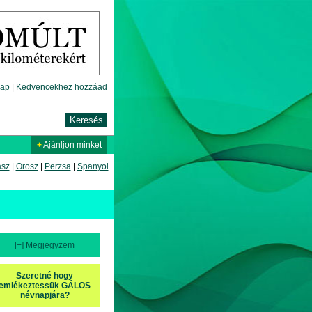
lap
|
Kedvencekhez hozzáad
+
Ajánljon minket
asz
|
Orosz
|
Perzsa
|
Spanyol
[+] Megjegyzem
Szeretné hogy
emlékeztessük GÁLOS
névnapjára?