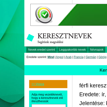
Nevek eredet szerint
Leggyakoribb nevek
Névnapok
Eredete szerint:
Mind
|
Angol
|
Arab
|
Francia
|
Germán
|
Görög
Ker
<< Vissza
férfi keres
Eredete: ír
Adja meg vezetéknevét,
hogy a keresztnevek elé
illeszthessük:
Jelentése: