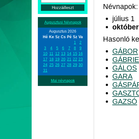
Névnapok:
július 1
Augusztusi Névnapok
október
Augusztus 2026
Hé
Ke
Sz
Cs
Pé
Sz
Va
Hasonló kez
1
2
3
4
5
6
7
8
9
GÁBOR
10
11
12
13
14
15
16
GÁBRIE
17
18
19
20
21
22
23
24
25
26
27
28
29
30
GÁLOS
31
GARA
Mai névnapok
GÁSPÁ
GASZT
GAZSÓ