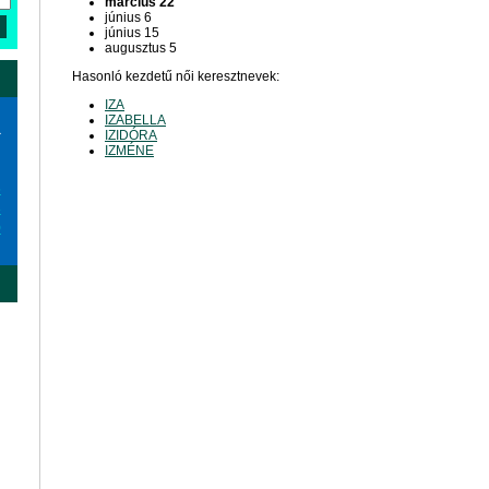
március 22
június 6
június 15
augusztus 5
Hasonló kezdetű női keresztnevek:
IZA
IZABELLA
a
IZIDÓRA
IZMÉNE
6
3
0