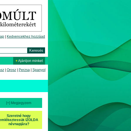
lap
|
Kedvencekhez hozzáad
+
Ajánljon minket
asz
|
Orosz
|
Perzsa
|
Spanyol
[+] Megjegyzem
Szeretné hogy
emlékeztessük IZOLDA
névnapjára?