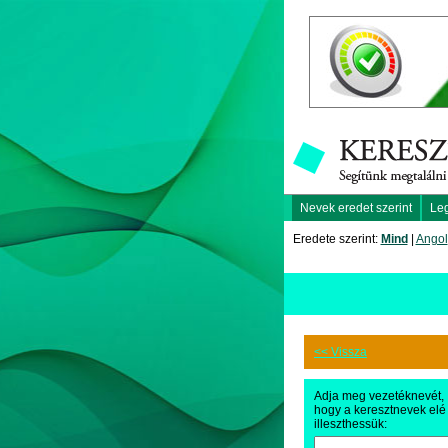
Nevek eredet szerint
Le
Eredete szerint:
Mind
|
Angol
<< Vissza
Adja meg vezetéknevét,
hogy a keresztnevek elé
illeszthessük: