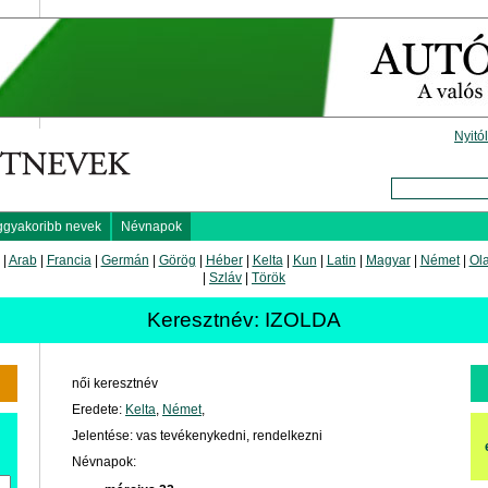
Nyitó
ggyakoribb nevek
Névnapok
|
Arab
|
Francia
|
Germán
|
Görög
|
Héber
|
Kelta
|
Kun
|
Latin
|
Magyar
|
Német
|
Ol
|
Szláv
|
Török
Keresztnév: IZOLDA
női keresztnév
Eredete:
Kelta
,
Német
,
Jelentése: vas tevékenykedni, rendelkezni
Névnapok: