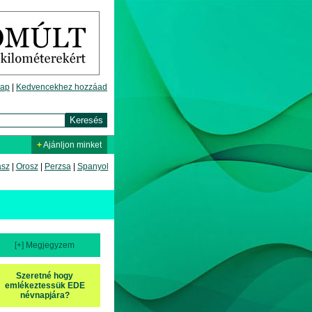
lap
|
Kedvencekhez hozzáad
+
Ajánljon minket
asz
|
Orosz
|
Perzsa
|
Spanyol
[+] Megjegyzem
Szeretné hogy
emlékeztessük EDE
névnapjára?