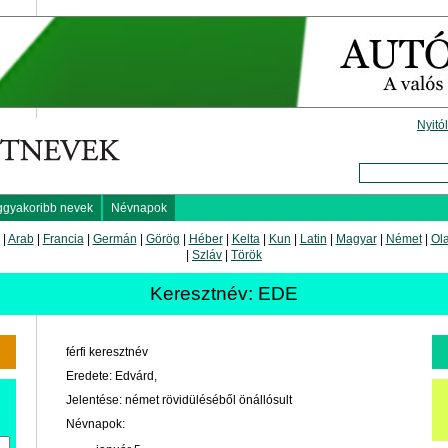
Nyitó
ggyakoribb nevek
Névnapok
|
Arab
|
Francia
|
Germán
|
Görög
|
Héber
|
Kelta
|
Kun
|
Latin
|
Magyar
|
Német
|
Ol
|
Szláv
|
Török
Keresztnév: EDE
férfi keresztnév
Eredete: Edvárd,
Jelentése: német rövidüléséből önállósult
Névnapok: