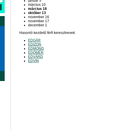
január 5
március 10
március 18
október 13
november 16
november 17
december 1
Hasonló kezdetű férfi keresztnevek:
a
EDGÁR
EDIZON
EDMOND
6
EDÖMÉR
3
EDVÁRD
EDVIN
0