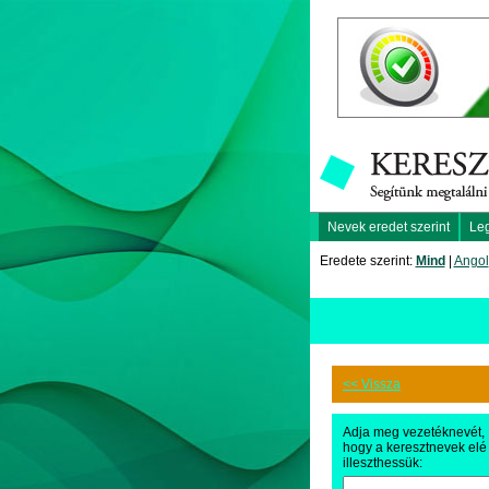
Nevek eredet szerint
Le
Eredete szerint:
Mind
|
Angol
<< Vissza
Adja meg vezetéknevét,
hogy a keresztnevek elé
illeszthessük: